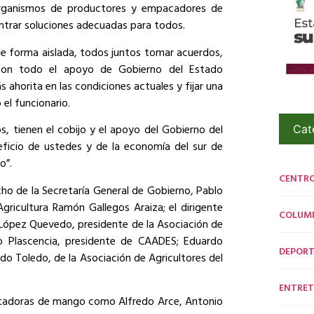
organismos de productores y empacadores de
ontrar soluciones adecuadas para todos.
 de forma aislada, todos juntos tomar acuerdos,
 con todo el apoyo de Gobierno del Estado
 ahorita en las condiciones actuales y fijar una
el funcionario.
, tienen el cobijo y el apoyo del Gobierno del
Cat
ficio de ustedes y de la economía del sur de
o”.
CENTR
cho de la Secretaría General de Gobierno, Pablo
gricultura Ramón Gallegos Araiza; el dirigente
COLUM
 López Quevedo, presidente de la Asociación de
ojo Plascencia, presidente de CAADES; Eduardo
DEPORT
o Toledo, de la Asociación de Agricultores del
ENTRET
rtadoras de mango como Alfredo Arce, Antonio