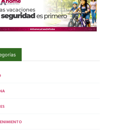
egorías
O
NA
ES
ENIMIENTO