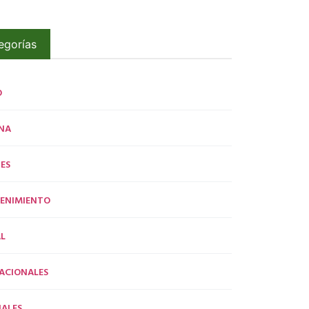
egorías
O
NA
ES
ENIMIENTO
L
ACIONALES
ALES