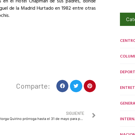
os en el Hotel Chapman de sus padres, donde
guel de la Madrid Hurtado en 1982 entre otras
chis.
Cat
CENTR
COLUM
DEPORT
Comparte:
ENTRET
GENERA
SIGUIENTE
INTERN
Otorga Quirino prórroga hasta el 31 de mayo para pago de trámites vehiculares
NACION