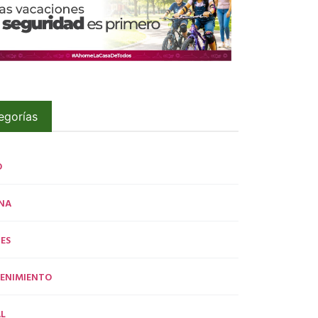
egorías
O
NA
ES
ENIMIENTO
L