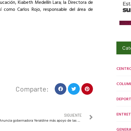
ducación, Kiabeth Medellín Lara; la Directora de
sí como Carlos Rojo, responsable del área de
Cat
CENTR
COLUM
Comparte:
DEPORT
ENTRET
SIGUIENTE
*Anuncia gobernadora Yeraldine más apoyo de las Fuerzas Federales para reforzar la seguridad en Escuinapa*
GENERA