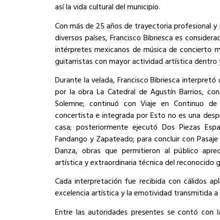
así la vida cultural del municipio.
Con más de 25 años de trayectoria profesional y 
diversos países, Francisco Bibriesca es considera
intérpretes mexicanos de música de concierto m
guitarristas con mayor actividad artística dentro y
Durante la velada, Francisco Bibriesca interpret
por la obra La Catedral de Agustín Barrios, co
Solemne; continuó con Viaje en Continuo de 
concertista e integrada por Esto no es una despe
casa; posteriormente ejecutó Dos Piezas Esp
Fandango y Zapateado; para concluir con Pasaje A
Danza, obras que permitieron al público aprecia
artística y extraordinaria técnica del reconocido 
Cada interpretación fue recibida con cálidos ap
excelencia artística y la emotividad transmitida a 
Entre las autoridades presentes se contó con l