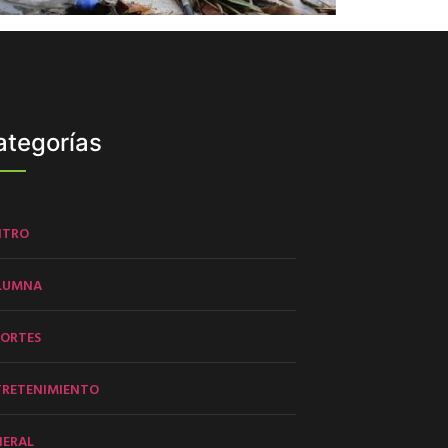
ategorías
NTRO
LUMNA
PORTES
TRETENIMIENTO
NERAL