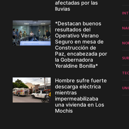
afectadas por las
lluvias
INT
*Destacan buenos
NA
resultados del
Operativo Verano
Seguro en mesa de
NO
Construcción de
Paz, encabezada por
SUR
la Gobernadora
Yeraldine Bonilla*
TE
Hombre sufre fuerte
descarga eléctrica
UN
mientras
impermeabilizaba
una vivienda en Los
Mochis