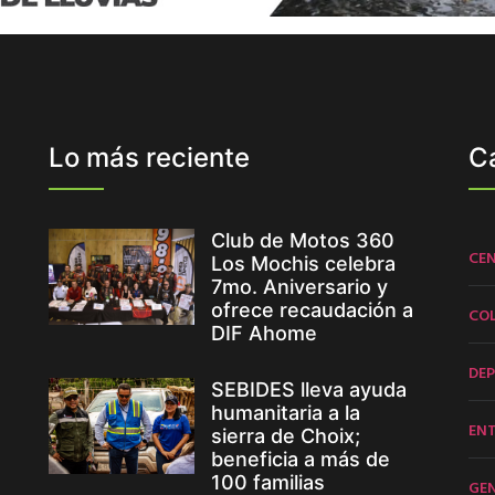
Lo más reciente
C
Club de Motos 360
CE
Los Mochis celebra
7mo. Aniversario y
ofrece recaudación a
CO
DIF Ahome
DE
SEBIDES lleva ayuda
humanitaria a la
EN
sierra de Choix;
beneficia a más de
100 familias
GE