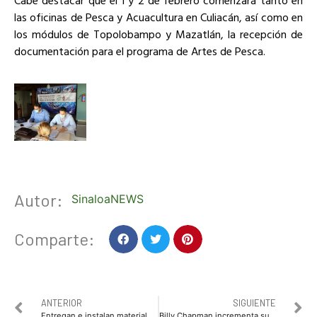
las oficinas de Pesca y Acuacultura en Culiacán, así como en
los módulos de Topolobampo y Mazatlán, la recepción de
documentación para el programa de Artes de Pesca.
Autor:
SinaloaNEWS
Comparte:
ANTERIOR
SIGUIENTE
Entregan e instalan material rústico a familias de Goros Pueblos
Billy Chapman incrementa su aprobación ciudadana tiene un 57.4 por ciento y se coloca en el lugar 26: Mitofsky