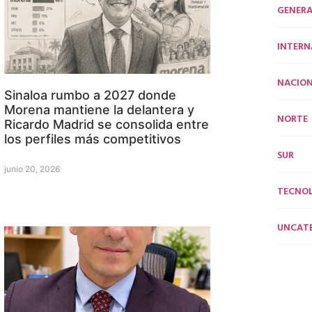
GENERA
INTERN
NACION
Sinaloa rumbo a 2027 donde
Morena mantiene la delantera y
NORTE
Ricardo Madrid se consolida entre
los perfiles más competitivos
SUR
junio 20, 2026
TECNO
UNCAT