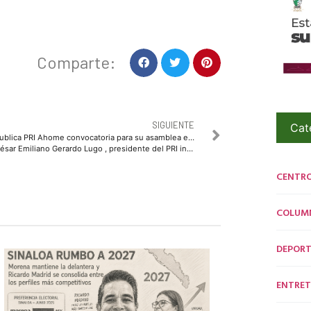
Comparte:
SIGUIENTE
Cat
Publica PRI Ahome convocatoria para su asamblea estatal
r Emiliano Gerardo Lugo , presidente del PRI informó que se celebrará el día 20 de noviembre en la modalidad mixta, presencial y virtual
CENTR
COLUM
DEPORT
ENTRET