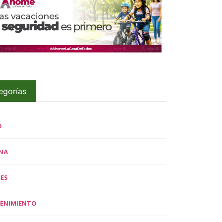
egorías
O
NA
ES
ENIMIENTO