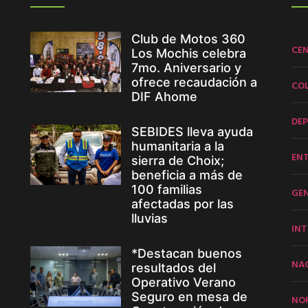
Club de Motos 360
CE
Los Mochis celebra
7mo. Aniversario y
ofrece recaudación a
CO
DIF Ahome
DE
SEBIDES lleva ayuda
humanitaria a la
EN
sierra de Choix;
beneficia a más de
100 familias
GE
afectadas por las
lluvias
INT
*Destacan buenos
NA
resultados del
Operativo Verano
Seguro en mesa de
NO