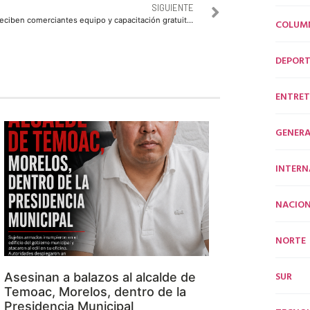
SIGUIENTE
Reciben comerciantes equipo y capacitación gratuita de parte del Gobierno a través del programa Mi Abarrote
COLUM
DEPORT
ENTRET
GENERA
INTERN
NACION
NORTE
SUR
Asesinan a balazos al alcalde de
Temoac, Morelos, dentro de la
Presidencia Municipal