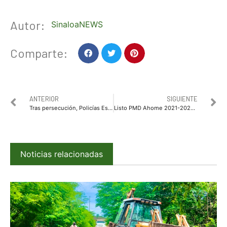
Autor:
SinaloaNEWS
Comparte:
ANTERIOR
SIGUIENTE
Tras persecución, Policías Estatales aseguran razer y plantas parecidas a la mariguana
Listo PMD Ahome 2021-2024; lo presentará el Alcalde GVL el viernes 17 en el CIE Los Mochis a las 12 Hrs.
Noticias relacionadas