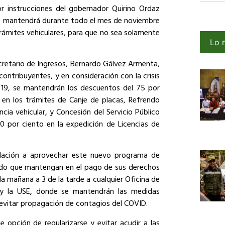
or instrucciones del gobernador Quirino Ordaz
zas mantendrá durante todo el mes de noviembre
trámites vehiculares, para que no sea solamente
Lo 
ecretario de Ingresos, Bernardo Gálvez Armenta,
ontribuyentes, y en consideración con la crisis
19, se mantendrán los descuentos del 75 por
 en los trámites de Canje de placas, Refrendo
ncia vehicular, y Concesión del Servicio Público
0 por ciento en la expedición de Licencias de
oblación a aprovechar este nuevo programa de
deudo que mantengan en el pago de sus derechos
la mañana a 3 de la tarde a cualquier Oficina de
y la USE, donde se mantendrán las medidas
 evitar propagación de contagios del COVID.
 opción de regularizarse y evitar acudir a las