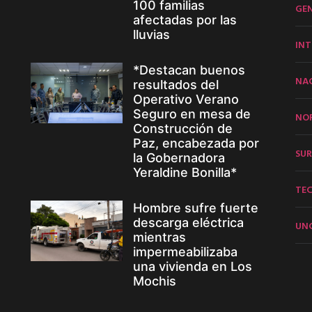
100 familias
GE
afectadas por las
lluvias
INT
*Destacan buenos
NA
resultados del
Operativo Verano
Seguro en mesa de
NO
Construcción de
Paz, encabezada por
SUR
la Gobernadora
Yeraldine Bonilla*
TE
Hombre sufre fuerte
descarga eléctrica
UN
mientras
impermeabilizaba
una vivienda en Los
Mochis