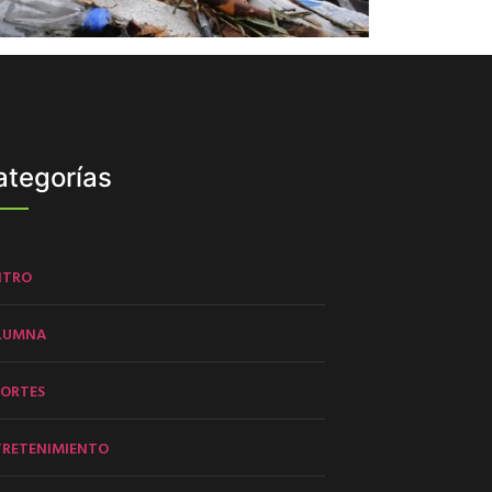
ategorías
NTRO
LUMNA
PORTES
TRETENIMIENTO