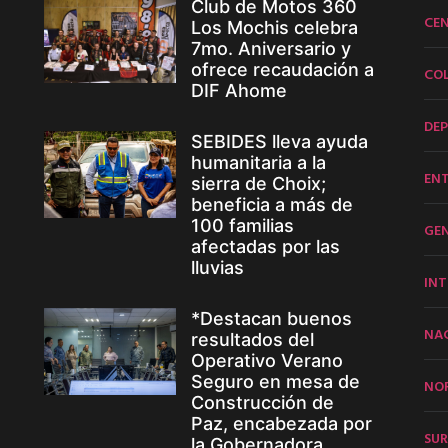
Club de Motos 360
CE
Los Mochis celebra
7mo. Aniversario y
ofrece recaudación a
CO
DIF Ahome
DE
SEBIDES lleva ayuda
humanitaria a la
EN
sierra de Choix;
beneficia a más de
100 familias
GE
afectadas por las
lluvias
INT
*Destacan buenos
NA
resultados del
Operativo Verano
Seguro en mesa de
NO
Construcción de
Paz, encabezada por
SUR
la Gobernadora