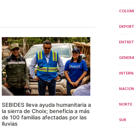
COLUM
DEPORT
ENTRET
GENERA
INTERN
NACION
NORTE
SEBIDES lleva ayuda humanitaria a
la sierra de Choix; beneficia a más
de 100 familias afectadas por las
SUR
lluvias