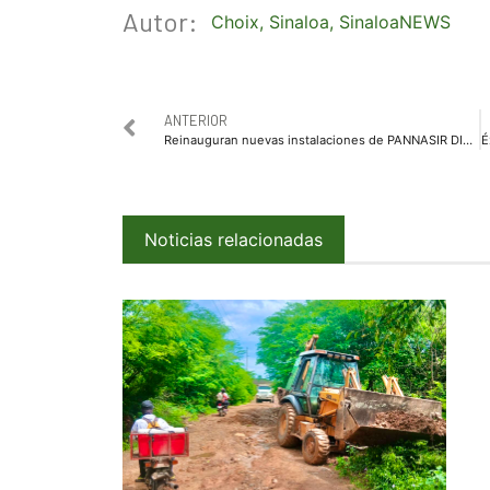
Autor:
Choix
,
Sinaloa
,
SinaloaNEWS
ANTERIOR
Reinauguran nuevas instalaciones de PANNASIR DIF Ahome para atender a niños, niñas y adolescentes en riesgo
Noticias relacionadas