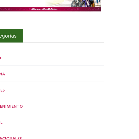
egorías
O
NA
ES
ENIMIENTO
L
ACIONALES