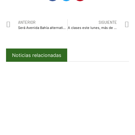
ANTERIOR
SIGUIENTE
Será Avenida Bahía alternativa para Malecón:
A clases este lunes, más de medio millón de alumnos
Noticias relacionadas