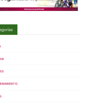
egorías
O
NA
ES
ENIMIENTO
L