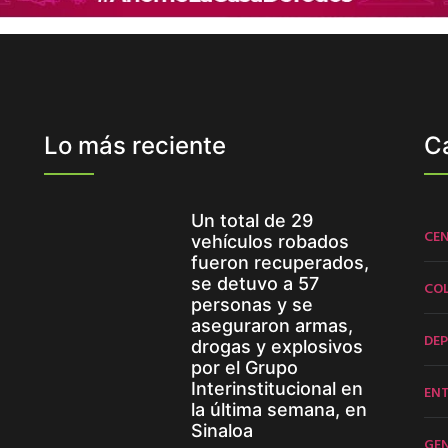
Lo más reciente
C
Un total de 29
CE
vehículos robados
fueron recuperados,
se detuvo a 57
CO
personas y se
aseguraron armas,
DE
drogas y explosivos
por el Grupo
Interinstitucional en
EN
la última semana, en
Sinaloa
GE