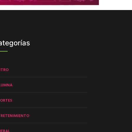
ategorías
NTRO
LUMNA
PORTES
TRETENIMIENTO
NERAL