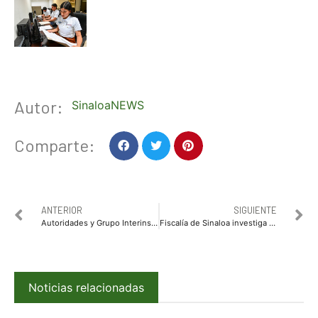
Autor:
SinaloaNEWS
Comparte:
ANTERIOR
SIGUIENTE
Autoridades y Grupo Interinstitucional coordinan operativo de seguridad para la Rodada Día Mundial de la Bicicleta y la Cabalgata y Concierto del Día del Padre en Culiacán
Fiscalía de Sinaloa investiga como homicidio doloso la muerte de siete internos en el penal de Aguaruto
Noticias relacionadas