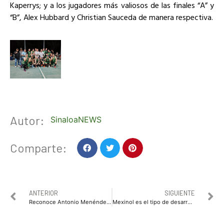
Kaperrys; y a los jugadores más valiosos de las finales “A” y
“B”, Alex Hubbard y Christian Sauceda de manera respectiva.
Autor:
SinaloaNEWS
Comparte:
ANTERIOR
SIGUIENTE
Reconoce Antonio Menéndez de Llano Bermúdez la invaluable labor del magisterio ahomense.
Mexinol es el tipo de desarrollos que necesita Sinaloa: Gobernadora Yeraldine