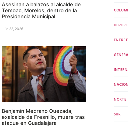
Asesinan a balazos al alcalde de
COLUM
Temoac, Morelos, dentro de la
Presidencia Municipal
DEPORT
julio 22, 2026
ENTRET
GENERA
INTERN
NACION
NORTE
Benjamín Medrano Quezada,
SUR
exalcalde de Fresnillo, muere tras
ataque en Guadalajara