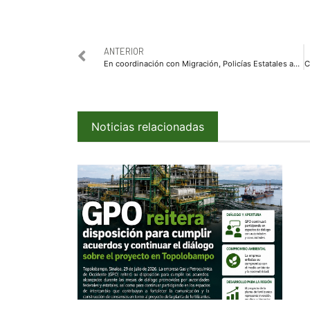
ANTERIOR
En coordinación con Migración, Policías Estatales aseguran en Los Mochis a estadounidense con orden de aprehensión en el vecino país
Noticias relacionadas