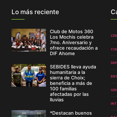
Lo más reciente
C
Club de Motos 360
CE
Los Mochis celebra
7mo. Aniversario y
ofrece recaudación a
CO
DIF Ahome
DE
SEBIDES lleva ayuda
humanitaria a la
EN
sierra de Choix;
beneficia a más de
100 familias
GE
afectadas por las
lluvias
INT
*Destacan buenos
NA