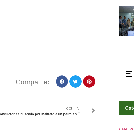
Comparte:
Cat
SIGUIENTE
Conductor es buscado por maltrato a un perro en Tabasco
CENTR