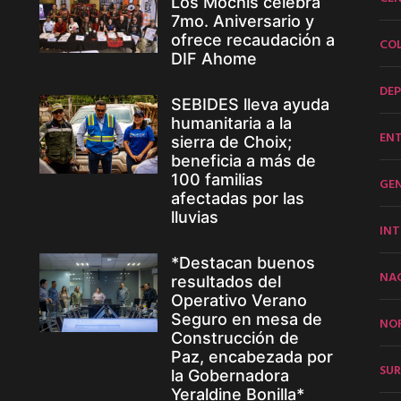
Los Mochis celebra
7mo. Aniversario y
ofrece recaudación a
CO
DIF Ahome
DE
SEBIDES lleva ayuda
humanitaria a la
EN
sierra de Choix;
beneficia a más de
100 familias
GE
afectadas por las
lluvias
INT
*Destacan buenos
NA
resultados del
Operativo Verano
Seguro en mesa de
NO
Construcción de
Paz, encabezada por
SUR
la Gobernadora
Yeraldine Bonilla*