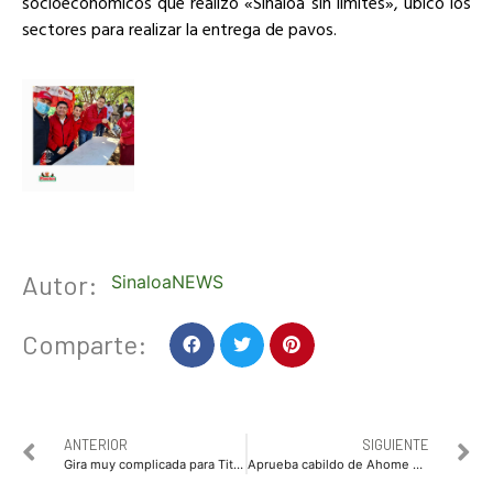
socioeconómicos que realizó «Sinaloa sin límites», ubicó los
sectores para realizar la entrega de pavos.
Autor:
SinaloaNEWS
Comparte:
ANTERIOR
SIGUIENTE
Gira muy complicada para Titanes por Sonora, caen en par de ocasiones en ante Paskolas y Fohr
Aprueba cabildo de Ahome por unanimidad, presupuesto de egresos 2022, por un monto de 1649 millones 706 mil 363 pesos