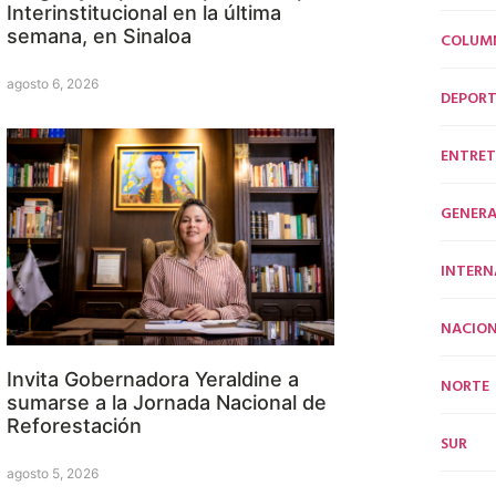
Interinstitucional en la última
semana, en Sinaloa
COLUM
agosto 6, 2026
DEPORT
ENTRET
GENERA
INTERN
NACION
Invita Gobernadora Yeraldine a
NORTE
sumarse a la Jornada Nacional de
Reforestación
SUR
agosto 5, 2026