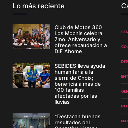
Lo más reciente
C
Club de Motos 360
CE
Los Mochis celebra
7mo. Aniversario y
ofrece recaudación a
CO
DIF Ahome
DE
SEBIDES lleva ayuda
humanitaria a la
EN
sierra de Choix;
beneficia a más de
100 familias
GE
afectadas por las
lluvias
INT
*Destacan buenos
NA
resultados del