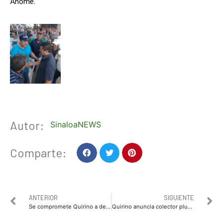
Ahome.
Autor:
SinaloaNEWS
Comparte:
ANTERIOR
SIGUIENTE
Se compromete Quirino a desazolvar arroyo que atraviesa la colonia 5 de Febrero en Culiacán
Quirino anuncia colector pluvial para “Las Mañanitas” en Los Mochis