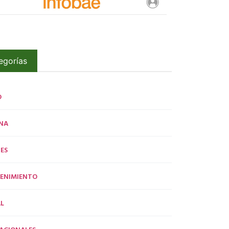
egorías
O
NA
ES
ENIMIENTO
L