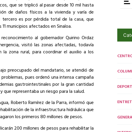
cos, que se triplicó al pasar desde 10 mil hasta
ión de daños físicos a la vivienda y varía de
l tercero es por pérdida total de la casa, que
 11 municipios afectados en Sinaloa.
Cat
 reconocimiento al gobernador Quirino Ordaz
rgencia, visitó las zonas afectadas, todavía
a zona rural, para coordinar el auxilio a los
CENTR
bajo preocupado del mandatario, se atendió de
COLUM
os problemas, pues ordenó una intensa campaña
demias gastrointestinales por la gran cantidad
DEPORT
 que representaba un riesgo para la salud.
ENTRET
 Agua, Roberto Ramírez de la Parra, informó que
habilitación de la infraestructura hidráulica que
pagaron los primeros 80 millones de pesos.
GENERA
carán 200 millones de pesos para rehabilitar la