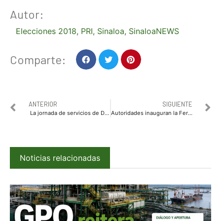
Autor:
Elecciones 2018
,
PRI
,
Sinaloa
,
SinaloaNEWS
Comparte:
ANTERIOR
SIGUIENTE
La jornada de servicios de DIF Sinaloa llega a Familias de Ohuira
Autoridades inauguran la Feria de Financiamiento “Puro Sinaloa”, entregan los primeros 6.5 mdp
Noticias relacionadas