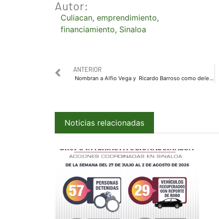
Autor:
Culiacan
,
emprendimiento
,
financiamiento
,
Sinaloa
ANTERIOR
Nombran a Alfio Vega y Ricardo Barroso como delegados del CEN del PRI en Sonora y Sinaloa
Noticias relacionadas