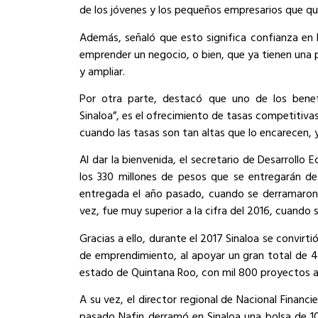
de los jóvenes y los pequeños empresarios que qui
Además, señaló que esto significa confianza en 
emprender un negocio, o bien, que ya tienen una
y ampliar.
Por otra parte, destacó que uno de los benefi
Sinaloa”, es el ofrecimiento de tasas competitiva
cuando las tasas son tan altas que lo encarecen, y
Al dar la bienvenida, el secretario de Desarrollo 
los 330 millones de pesos que se entregarán de
entregada el año pasado, cuando se derramaron 
vez, fue muy superior a la cifra del 2016, cuando
Gracias a ello, durante el 2017 Sinaloa se convirt
de emprendimiento, al apoyar un gran total de 4
estado de Quintana Roo, con mil 800 proyectos 
A su vez, el director regional de Nacional Financi
pasado Nafin derramó en Sinaloa una bolsa de 10