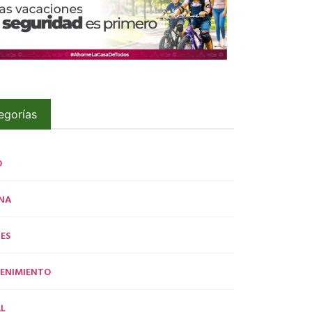
egorías
O
NA
ES
ENIMIENTO
L