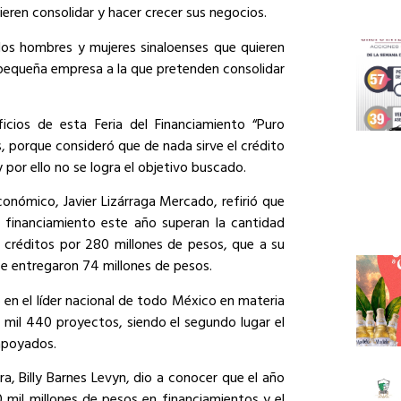
eren consolidar y hacer crecer sus negocios.
los hombres y mujeres sinaloenses que quieren
 pequeña empresa a la que pretenden consolidar
cios de esta Feria del Financiamiento “Puro
s, porque consideró que de nada sirve el crédito
 por ello no se logra el objetivo buscado.
Económico, Javier Lizárraga Mercado, refirió que
 financiamiento este año superan la cantidad
créditos por 280 millones de pesos, que a su
 se entregaron 74 millones de pesos.
ió en el líder nacional de todo México en materia
 mil 440 proyectos, siendo el segundo lugar el
apoyados.
era, Billy Barnes Levyn, dio a conocer que el año
 mil millones de pesos en financiamientos y el