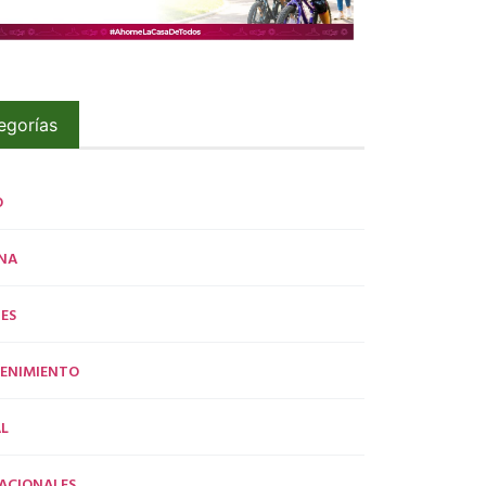
egorías
O
NA
ES
ENIMIENTO
L
ACIONALES