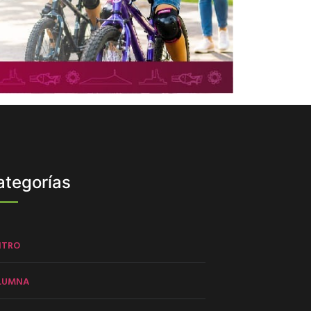
ategorías
NTRO
LUMNA