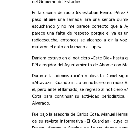
del Gobierno del Estado».
En la cabina de radio 65 estaban Benito Pérez 
paso al aire una llamada. Era una señora quím
escuchando y no me parece correcto que a Agu
parece una falta de respeto porque el ya es un
radioescucha, entonces se alcanzo a oir la vo
mataron el gallo en la mano a Lupe».
Daniem estuvo en el noticiero «Este Dia» hasta 
PRI a regidor del Ayuntamiento de Ahome con Ma
Durante la administración malovista Daniel sigu
«Altavoz».
Cuando inicio un noticiero en radio 
el, pero ante el llamado, se regreso al noticiero
Cota para continuar su actividad periodística
Alvarado.
Fue bajo la asesoría de Carlos Cota, Manuel Hernan
de su revista informativa «El Guardian» cuya c
Fuerte, Ahome y Sinaloa de Leyva donde comp