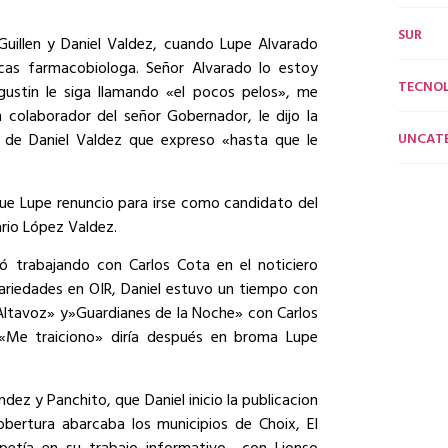
SUR
Guillen y Daniel Valdez, cuando Lupe Alvarado
icas farmacobiologa. Señor Alvarado lo estoy
TECNO
stin le siga llamando «el pocos pelos», me
 colaborador del señor Gobernador, le dijo la
UNCAT
z de Daniel Valdez que expreso «hasta que le
que Lupe renuncio para irse como candidato del
rio López Valdez.
ió trabajando con Carlos Cota en el noticiero
Variedades en OIR, Daniel estuvo un tiempo con
 «Altavoz» y»Guardianes de la Noche» con Carlos
. «Me traiciono» diría después en broma Lupe
dez y Panchito, que Daniel inicio la publicacion
obertura abarcaba los municipios de Choix, El
etía en su trabajo informativo
con Lionso