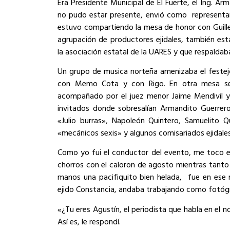
Era Presidente Municipal de El Fuerte, el Ing. 
no pudo estar presente, envió como
representa
estuvo compartiendo la mesa de honor con Guiller
agrupación de productores ejidales, también est
la asociación estatal de la UARES y que respaldab
Un grupo de musica norteña amenizaba el festejo
con Memo Cota y con Rigo. En otra mesa se 
acompañado por el juez menor Jaime Mendivil y
invitados donde sobresalían Armandito Guerrero
«Julio burras», Napoleón Quintero, Samuelito 
«mecánicos sexis» y algunos comisariados ejidales
Como yo fui el conductor del evento, me toco es
chorros con el caloron de agosto mientras tant
manos una pacifiquito bien helada,
fue en ese
ejido Constancia, andaba trabajando como fotógr
«¿Tu eres Agustín, el periodista que habla en el
Así es, le respondí.