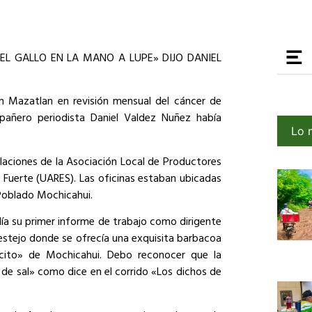
L GALLO EN LA MANO A LUPE» DIJO DANIEL
n Mazatlan en revisión mensual del cáncer de
ñero periodista Daniel Valdez Nuñez había
Lo 
laciones de la Asociación Local de Productores
l Fuerte (UARES). Las oficinas estaban ubicadas
l Poblado Mochicahui.
ndía su primer informe de trabajo como dirigente
festejo donde se ofrecía una exquisita barbacoa
icito» de Mochicahui. Debo reconocer que la
 de sal» como dice en el corrido «Los dichos de