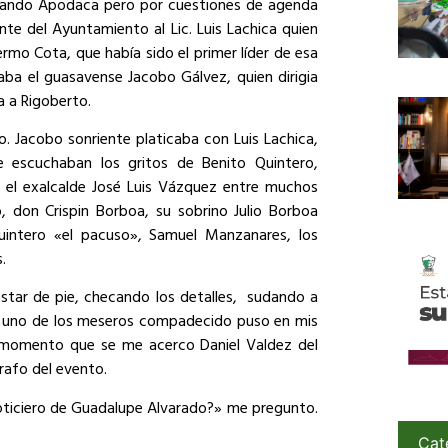
Armando Apodaca pero por cuestiones de agenda
nte del Ayuntamiento al Lic. Luis Lachica quien
mo Cota, que había sido el primer líder de esa
aba el guasavense Jacobo Gálvez, quien dirigia
a a Rigoberto.
. Jacobo sonriente platicaba con Luis Lachica,
escuchaban los gritos de Benito Quintero,
 el exalcalde José Luis Vázquez entre muchos
, don Crispin Borboa, su sobrino Julio Borboa
Quintero «el pacuso», Samuel Manzanares, los
.
tar de pie, checando los detalles,
sudando a
o uno de los meseros compadecido puso en mis
 momento que se me acerco Daniel Valdez del
afo del evento.
 noticiero de Guadalupe Alvarado?» me pregunto.
Cat