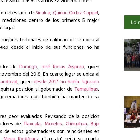
ra evaluación: Así Van los 32 Gobernadores.
or del estado de
Sinaloa
,
Quirino Ordaz Coppel
,
 mediciones dentro de los primeros 5 mejor
Lo 
e lugar.
ejores historiales de calificación, se ubica al
pues desde el inicio de sus funciones no ha
nador de
Durango
,
José Rosas Aispuro
, quien
oviembre del 2018. En cuarto lugar se ubica al
Sandoval
, quien
desde 2017 no había figurado
a quinta posición al gobernador de
Tamaulipas
,
 gobernadores que también ha mantenido su
res peor evaluados. Revisando de la posición
nadores de
Tlaxcala
,
Morelos
,
Chihuahua
,
Baja
os de estos gobernadores son reincidentes en
o Mena Rodríguez
(Tlaxcala) sería su cuarta