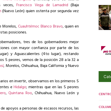
es veces,
Francisco Vega de Lamadrid
(Baja
n
(Nuevo León) quien ostenta por segunda vez
de Morelos,
Cuauhtémoc Blanco Bravo
, quien en
estas posiciones.
obernadores, tres de los gobernadores mejor
ciones con mayor confianza por parte de los
lugar) y Aguascalientes (4to lugar), restando
los 5 peores, vemos de la posición 28 a la 32 a
osí
, Morelos, Chihuahua, Baja California y Nuevo
Cat
arios en invertir, observamos en los primeros 5
ientes e
Hidalgo
; mientras que en las 5 peores
rero
,
Quintana Roo
, Chihuahua, Nuevo León y
CENTR
COLUM
 de apoyos a personas de escasos recursos, las