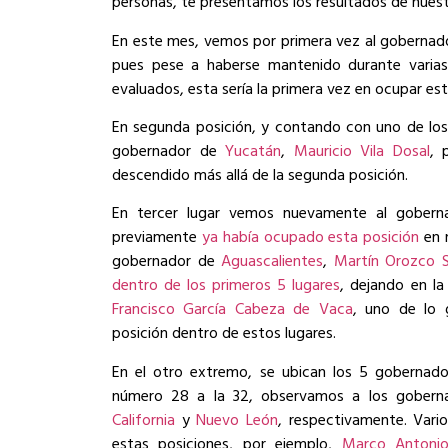
personas, te presentamos los resultados de nuest
En este mes, vemos por primera vez al gobernad
pues pese a haberse mantenido durante varias
evaluados, esta sería la primera vez en ocupar est
En segunda posición, y contando con uno de los m
gobernador de
Yucatán
,
Mauricio Vila Dosal
, 
descendido más allá de la segunda posición.
En tercer lugar vemos nuevamente al gober
previamente
ya había ocupado esta posición
en n
gobernador de
Aguascalientes
,
Martín Orozco 
dentro de los primeros 5 lugares
, dejando en l
Francisco García Cabeza de Vaca
, uno de lo
posición dentro de estos lugares.
En el otro extremo, se ubican los 5 gobernado
número 28 a la 32, observamos a los gober
California
y
Nuevo León
, respectivamente. Vari
estas posiciones, por ejemplo,
Marco Antoni