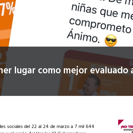
er lugar como mejor evaluado a
des sociales del 22 al 24 de marzo a 7 mil 644