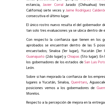
estancia,
Javier Corral
Jurado (Chihuahua) tr
California) siete veces y
Jaime Rodríguez Calderó
consecutiva el último lugar.
El único rostro nuevo resulta el del gobernador 
tan solo tres evaluaciones ya se ubica dentro de 
Con respecto la confianza que tienen en los g
aprobados se encuentran dentro de las 5 posi
encuestados; Sinaloa (1er lugar), Yucatán (3er 
Guanajuato
(2do lugar) y
Chiapas
(5to lugar). En 
los gobernadores de los estados de
San Luis Pot
León.
Sobre si han mejorado la confianza de los empres
lugares a Yucatán, Sinaloa,
Querétaro
, Aguascal
posiciones vemos a los gobernadores de
Guer
Morelos.
Respecto a la percepción de mejora en la entrega