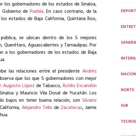
r los gobernadores de los estados de Sinaloa,
DEPORT
al Gobierno de
Puebla
. En caso contrario, de la
los estados de Baja California, Quintana Roo,
ENTRET
pública, se ubican dentro de los 5 mejores
GENERA
n, Querétaro, Aguascalientes y Tamaulipas. Por
van a los gobernadores de los estados de Baja
INTERN
ua.
ibe las relaciones entre el presidente
Andrés
NACION
bserva que los que 5 gobernadores con mejor
n Augusto López
de Tabasco,
Rutilio Escandón
NORTE
inaloa y Mauricio Vila Dosal de Yucatán. Los
ás bajos en tener buena relación, son
Silvano
SUR
alifornia,
Alejandro Tello
de
Zacatecas
, Jaime
hua.
TECNO