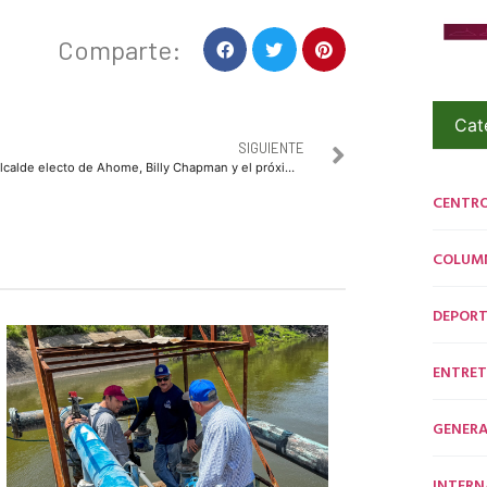
Comparte:
Cat
SIGUIENTE
Alcalde electo de Ahome, Billy Chapman y el próximo Director de Seguridad Pública, JuanFierro asisten al Foro Escucha por la Pacificación y Reconciliación Nacional
CENTR
COLUM
DEPORT
ENTRET
GENERA
INTERN