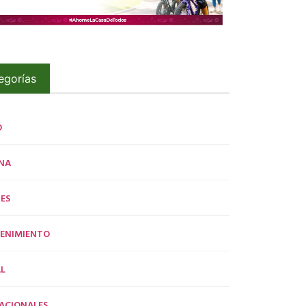
egorías
O
NA
ES
ENIMIENTO
L
ACIONALES