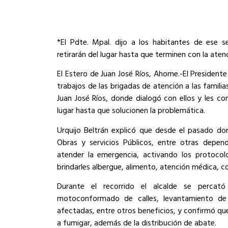
*
El Pdte. Mpal.
dijo a los habitantes de ese s
retirarán del lugar hasta que terminen con la at
El Estero de Juan José Ríos,
Ahome.-
El Pre
s
idente
trabajos de las brigadas de atención a las famili
Juan José Ríos, donde dialogó con ellos y les co
lugar hasta que solucionen la problemática.
Urquijo Beltrán explicó que desde el pasado dom
Obras y servicios Públicos, entre otras depen
atender la emergencia, activando los protocol
brindarles albergue, alimento, atención médica, c
Durante el recorrido el alcalde se percat
motoconformado de calles, levantamiento de 
afectadas, entre otros beneficios, y confirmó qu
a fumigar, además de la distribución de abate.