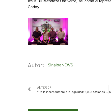
Jesús Bill Mendoza Ontiveros, así como el repres
Godoy.
Autor:
SinaloaNEWS
ANTERIOR
*De la incertidumbre a la legalidad: 2,098 acciones de certeza jurídica transforman el patrimonio de las familias en Badiraguato*