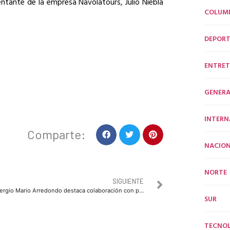
entante de la empresa Navolatours, Julio Niebla
COLUM
DEPORT
ENTRET
GENERA
INTERN
Comparte:
NACION
NORTE
SIGUIENTE
Sergio Mario Arredondo destaca colaboración con profesionistas para impulsar proyectos académicos
SUR
TECNO