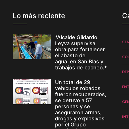
Lo más reciente
C
*Alcalde Gildardo
CE
Leyva supervisa
obra para fortalecer
el abasto de
CO
agua en San Blas y
trabajos de bacheo.*
DE
Un total de 29
EN
vehículos robados
fueron recuperados,
se detuvo a 57
GE
personas y se
aseguraron armas,
INT
drogas y explosivos
por el Grupo