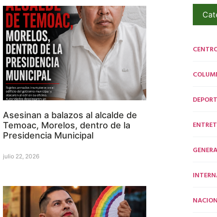
Cat
CENTR
COLUM
DEPORT
Asesinan a balazos al alcalde de
ENTRET
Temoac, Morelos, dentro de la
Presidencia Municipal
GENERA
julio 22, 2026
INTERN
NACION