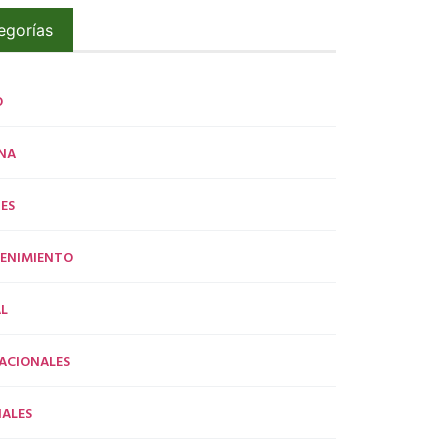
egorías
O
NA
ES
ENIMIENTO
L
ACIONALES
ALES