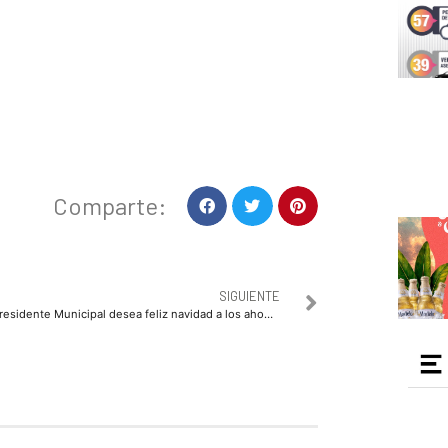
Comparte:
SIGUIENTE
Presidente Municipal desea feliz navidad a los ahomenses en el tradicional encendido de árbol navideño