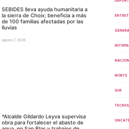
DEPORT
SEBIDES lleva ayuda humanitaria a
ENTRET
la sierra de Choix; beneficia a más
de 100 familias afectadas por las
lluvias
GENERA
agosto 7, 2026
INTERN
NACION
NORTE
SUR
TECNO
*Alcalde Gildardo Leyva supervisa
UNCAT
obra para fortalecer el abasto de
agua en San Blas y trabajos de