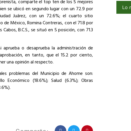
orenista, comparte el top ten de los 5 mejores
Lo 
quien se ubicó en segundo lugar con un 72.9 por
iudad Juárez, con un 72.6%; el cuarto sitio
do de México, Romina Contreras, con el 71.8 por
 Cabos, B.C.S., se situó en 5 posición, con 71.3
si aprueba o desaprueba la administración de
aprobación, en tanto, que el 15.2 por ciento,
ener una opinión al respecto.
pales problemas del Municipio de Ahome son:
llo Económico (18.6%); Salud (6.3%); Obras
3.6%).
Comparte: