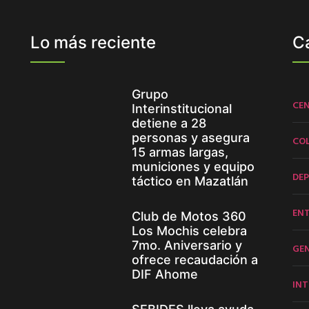
Lo más reciente
C
Grupo
CE
Interinstitucional
detiene a 28
personas y asegura
CO
15 armas largas,
municiones y equipo
DE
táctico en Mazatlán
EN
Club de Motos 360
Los Mochis celebra
7mo. Aniversario y
GE
ofrece recaudación a
DIF Ahome
INT