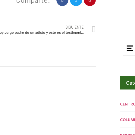
SIGUIENTE
Soy Jorge padre de un adicto y este es el testimonio de como el cristal me arrebato a mi hijo…
Cat
CENTR
COLUM