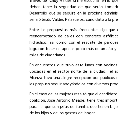
través de “Chuy Valdés sí me escucha” en lo qu
deben tener la seguridad de que serán tomado
Desarrollo que se seguirá en la próxima adminis
señaló Jesús Valdés Palazuelos, candidato a la pre
Entre las propuestas más frecuentes dijo que 
reencarpetado de calles con concreto asfáltic
hidráulico, así como con el rescate de parques
lograron tener en apenas poco más de un año y q
miles de ciudadanos.
En encuentros que tuvo este lunes con vecinos 
ubicadas en el sector norte de la ciudad, el 
Alianza tuvo una alegre recepción por públicos 
les propuso seguir apoyándolos con diversos pro
En el caso de las mujeres resaltó que el candidato
coalición, José Antonio Meade, tiene tres impor
para las que son jefas de familia, que tienen ba
de los hijos y de los gastos del hogar.