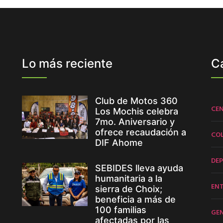
Lo más reciente
C
Club de Motos 360
CE
Los Mochis celebra
7mo. Aniversario y
ofrece recaudación a
CO
DIF Ahome
DE
SEBIDES lleva ayuda
humanitaria a la
EN
sierra de Choix;
beneficia a más de
100 familias
GE
afectadas por las