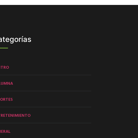
ategorías
NTRO
LUMNA
PORTES
TRETENIMIENTO
NERAL