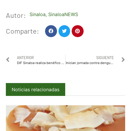
Autor:
Sinaloa
,
SinaloaNEWS
Comparte:
ANTERIOR
SIGUIENTE
DIF Sinaloa realiza benéfico «Desayuno del Sombrero»
Inician jornada contra dengue, zika y chinkungunya
Noticias relacionadas