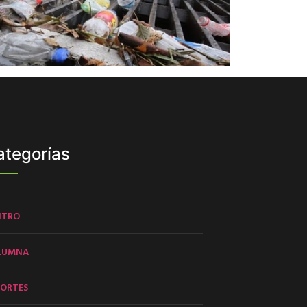
ategorías
NTRO
LUMNA
PORTES