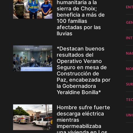
humanitaria a la
EN
sierra de Choix;
beneficia a más de
100 familias
GE
afectadas por las
lluvias
INT
*Destacan buenos
NA
resultados del
Operativo Verano
Seguro en mesa de
NO
Construcción de
Paz, encabezada por
SUR
la Gobernadora
Yeraldine Bonilla*
TE
Hombre sufre fuerte
descarga eléctrica
UN
mientras
impermeabilizaba
una vivienda en Los