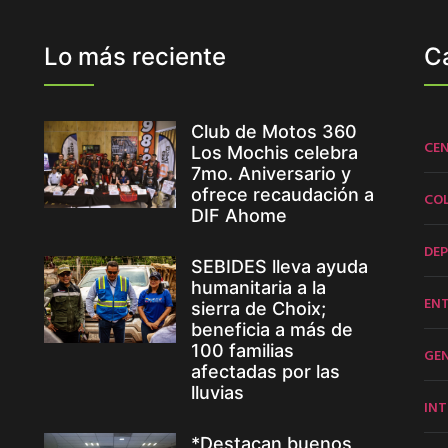
Lo más reciente
C
Club de Motos 360
CE
Los Mochis celebra
7mo. Aniversario y
ofrece recaudación a
CO
DIF Ahome
DE
SEBIDES lleva ayuda
humanitaria a la
EN
sierra de Choix;
beneficia a más de
100 familias
GE
afectadas por las
lluvias
INT
*Destacan buenos