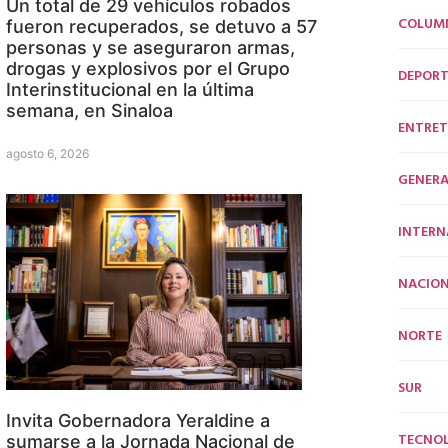
Un total de 29 vehículos robados
COLUM
fueron recuperados, se detuvo a 57
personas y se aseguraron armas,
drogas y explosivos por el Grupo
DEPORT
Interinstitucional en la última
semana, en Sinaloa
ENTRET
agosto 6, 2026
GENERA
INTERN
NACION
NORTE
SUR
Invita Gobernadora Yeraldine a
TECNO
sumarse a la Jornada Nacional de