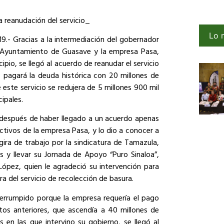
 reanudación del servicio_
Lo 
9.- Gracias a la intermediación del gobernador
l Ayuntamiento de Guasave y la empresa Pasa,
cipio, se llegó al acuerdo de reanudar el servicio
o pagará la deuda histórica con 20 millones de
ste servicio se redujera de 5 millones 900 mil
cipales.
s después de haber llegado a un acuerdo apenas
ctivos de la empresa Pasa, y lo dio a conocer a
ira de trabajo por la sindicatura de Tamazula,
s y llevar su Jornada de Apoyo “Puro Sinaloa”,
López, quien le agradeció su intervención para
a del servicio de recolección de basura.
nterrumpido porque la empresa requería el pago
tos anteriores, que ascendía a 40 millones de
 en las que intervino su gobierno, se llegó al