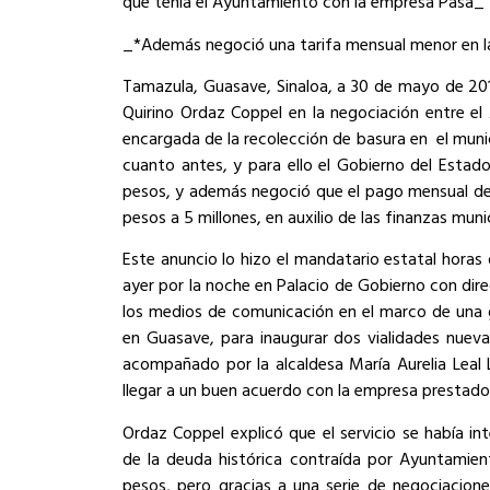
que tenía el Ayuntamiento con la empresa Pasa_
_*Además negoció una tarifa mensual menor en la
Tamazula, Guasave, Sinaloa, a 30 de mayo de 201
Quirino Ordaz Coppel en la negociación entre e
encargada de la recolección de basura en
el muni
cuanto antes, y para ello el Gobierno del Estad
pesos, y además negoció que el pago mensual de e
pesos a 5 millones, en auxilio de las finanzas muni
Este anuncio lo hizo el mandatario estatal hora
ayer por la noche en Palacio de Gobierno con dire
los medios de comunicación en el marco de una g
en Guasave, para inaugurar dos vialidades nueva
acompañado por la alcaldesa María Aurelia Leal 
llegar a un buen acuerdo con la empresa prestador
Ordaz Coppel explicó que el servicio se había i
de la deuda histórica contraída por Ayuntamien
pesos, pero gracias a una serie de negociaciones