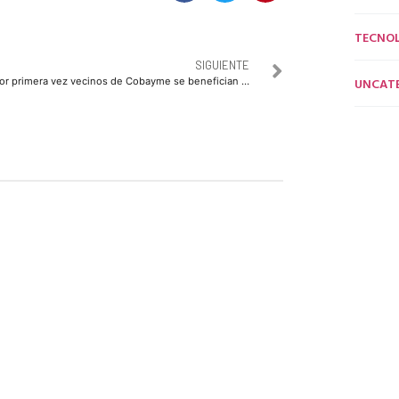
TECNO
SIGUIENTE
UNCAT
Por primera vez vecinos de Cobayme se benefician con brigada de servicios médicos y asistenciales