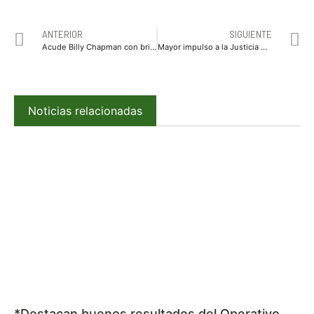
ANTERIOR
SIGUIENTE
Acude Billy Chapman con brigada médica al Poblado 6 valle del Carrizo
Mayor impulso a la Justicia Agraria por parte del Senador Mario Zamora
Noticias relacionadas
*Destacan buenos resultados del Operativo