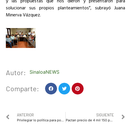
y las propuestas que nos dieron y presentaron para
solucionar sus propios planteamientos”, subrayó Juana
Minerva Vázquez.
Autor:
SinaloaNEWS
Comparte:
ANTERIOR
SIGUIENTE
Privilegiar lo política para poner fin a conflictos entre presidente de Culiacán y sindicato de trabajadores, piden diputados del PRI
Pactan precio de 4 mil 150 pesos para la tonelada de maíz